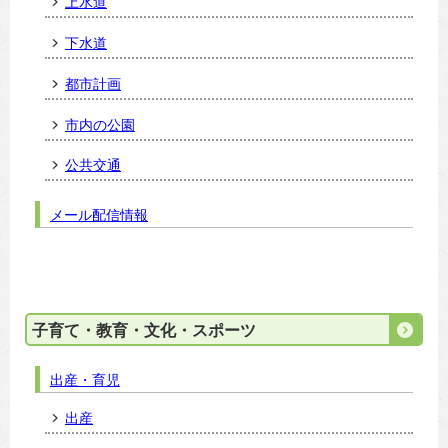
上水道
下水道
都市計画
市内の公園
公共交通
メール配信情報
子育て・教育・文化・スポーツ
出産・育児
出産