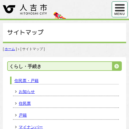
ハンバ
MENU
サイトマップ
[
ホーム
] > [ サイトマップ ]
くらし・手続き
住民票・戸籍
お知らせ
住民票
戸籍
マイナンバー