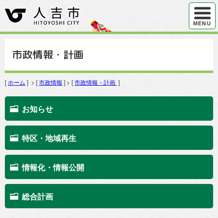
ハンバ
MENU
市政情報・計画
[
ホーム
] > [
市政情報
] > [
市政情報・計画
]
お知らせ
特区・地域再生
情報化・情報公開
総合計画