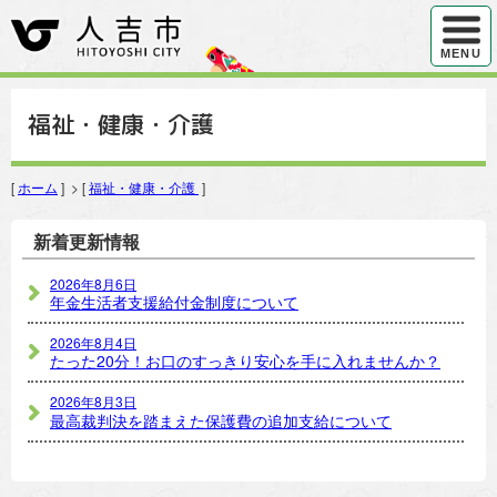
ハンバ
MENU
福祉・健康・介護
[
ホーム
] > [
福祉・健康・介護
]
新着更新情報
2026年8月6日
年金生活者支援給付金制度について
2026年8月4日
たった20分！お口のすっきり安心を手に入れませんか？
2026年8月3日
最高裁判決を踏まえた保護費の追加支給について