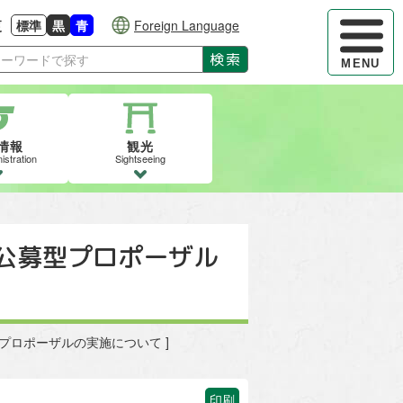
ハンバーガ
更
標準
黒
青
Foreign Language
大きさに戻す
る
背景色の変更：白
背景色の変更：黒
背景色の変更：青
検索
MENU
情報
観光
istration
Sightseeing
公募型プロポーザル
プロポーザルの実施について ]
印刷