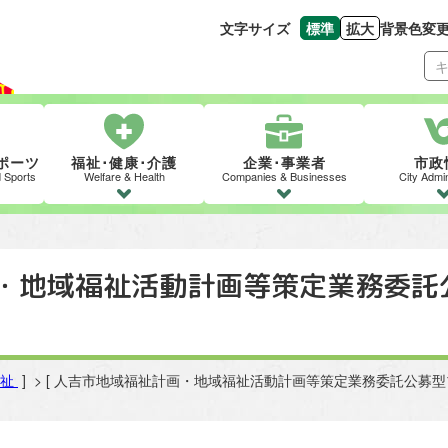
文字サイズ
標準
拡大
背景色変
文字の大きさをもとの
文字を大きくす
ポーツ
福祉･健康･介護
企業･事業者
市政
d Sports
Welfare & Health
Companies & Businesses
City Admin
・地域福祉活動計画等策定業務委託
福祉
] > [ 人吉市地域福祉計画・地域福祉活動計画等策定業務委託公募型