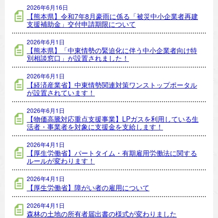
2026年6月16日
【熊本県】令和7年8月豪雨に係る「被災中小企業者再建
支援補助金」交付申請期限について
2026年6月1日
【熊本県】「中東情勢の緊迫化に伴う中小企業者向け特
別相談窓口」が設置されました！
2026年6月1日
【経済産業省】中東情勢関連対策ワンストップポータル
が設置されています！
2026年6月1日
【物価高騰対応重点支援事業】LPガスを利用している生
活者・事業者を対象に支援金を支給します！
2026年4月1日
【厚生労働省】パートタイム・有期雇用労働法に関する
ルールが変わります！
2026年4月1日
【厚生労働省】障がい者の雇用について
2026年4月1日
森林の土地の所有者届出書の様式が変わりました