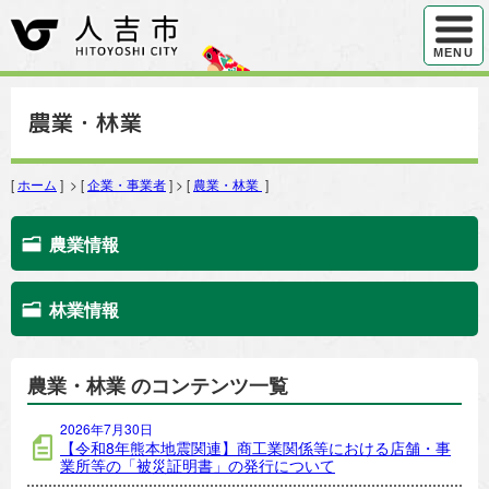
ハンバ
MENU
農業・林業
[
ホーム
] > [
企業・事業者
] > [
農業・林業
]
農業情報
林業情報
農業・林業 のコンテンツ一覧
2026年7月30日
【令和8年熊本地震関連】商工業関係等における店舗・事
業所等の「被災証明書」の発行について