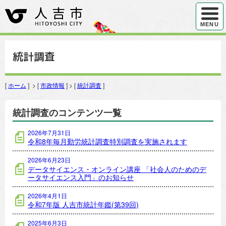
ハンバ
MENU
統計調査
[
ホーム
] > [
市政情報
] > [
統計調査
]
統計調査のコンテンツ一覧
2026年7月31日
令和8年毎月勤労統計調査特別調査を実施されます
2026年6月23日
データサイエンス・オンライン講座 「社会人のためのデ
ータサイエンス入門」のお知らせ
2026年4月1日
令和7年版 人吉市統計年鑑(第39回)
2025年6月3日