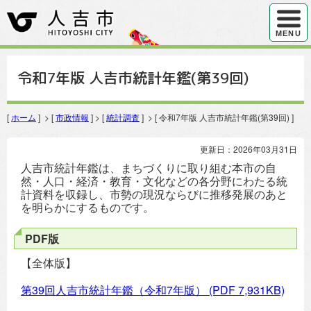
ハンバ
MENU
令和7年版 人吉市統計年鑑(第39回)
[
ホーム
] > [
市政情報
] > [
統計調査
] > [ 令和7年版 人吉市統計年鑑(第39回) ]
更新日：2026年03月31日
人吉市統計年鑑は、まちづくりに取り組む本市の自
然・人口・経済・教育・文化などの各分野にわたる統
計資料を収録し、市勢の現況ならびに推移発展のあと
を明らかにするものです。
PDF版
【全体版】
第39回人吉市統計年鑑（令和7年版）
(PDF 7,931KB)