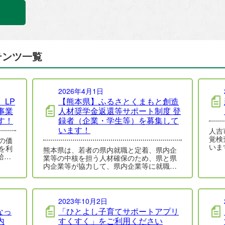
テンツ一覧
2026年4月1日
LP
【熊本県】ふるさとくまもと創造
事業
人材奨学金返還等サポート制度 登
す！
録者（企業・学生等）を募集して
います！
人吉
覚検
の価
います。 生まれつき
を利
熊本県は、若者の県内就職と定着、県内企
（先
給し
業等の中核を担う人材確保のため、県と県
そ…
は、
内企業等が協力して、県内企業等に就職す
る若者の奨学金返還や赴任費用等（引越代
や交通費…
2023年10月2日
なっ
「ひとよし子育てサポートアプリ
内
すくすく」をご利用ください