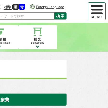
ハンバーガ
更
標準
黒
青
Foreign Language
大きさに戻す
る
背景色の変更：白
背景色の変更：黒
背景色の変更：青
検索
MENU
情報
観光
istration
Sightseeing
医療費