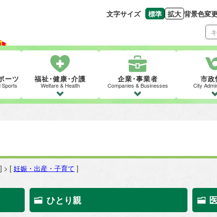
文字サイズ
標準
拡大
背景色変
文字の大きさをもとの
文字を大きくす
ポーツ
福祉･健康･介護
企業･事業者
市政
d Sports
Welfare & Health
Companies & Businesses
City Admin
] > [
妊娠・出産・子育て
]
ひとり親