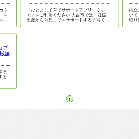
カウ
「ひとよし子育てサポートアプリすくす
両立
を
く」をご利用ください 人吉市では、妊娠、
いて
を24
出産から育児までをサポートする子育てア
取り
プリを導入しました。 お子さんの情報を事
和3
前…
ョブ
地域無
本県
する
、伴
よる
1