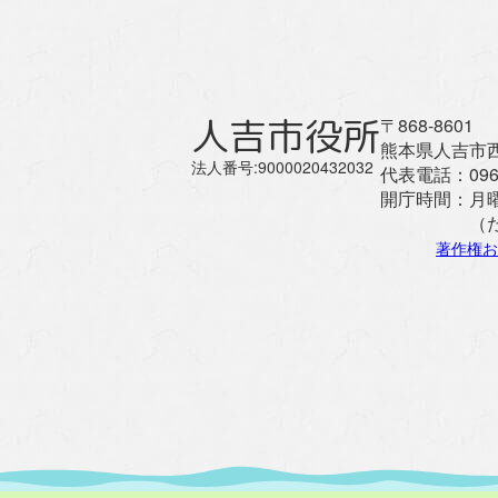
人吉市役所
〒868-8601
熊本県人吉市西
法人番号:9000020432032
代表電話：
096
開庁時間：
月
（
著作権お