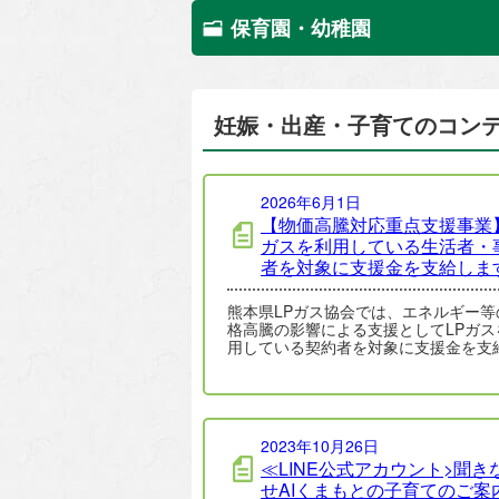
保育園・幼稚園
妊娠・出産・子育てのコン
2026年6月1日
【物価高騰対応重点支援事業】
ガスを利用している生活者・
者を対象に支援金を支給しま
熊本県LPガス協会では、エネルギー等
格高騰の影響による支援としてLPガス
用している契約者を対象に支援金を支
ます。申請方法や申請期間などの詳細
以下…
2023年10月26日
≪LINE公式アカウント>聞き
せAIくまもとの子育てのご案