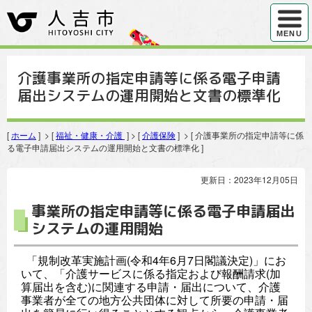
ハンバ
MENU
介護事業所の指定申請等に係る電子申請
届出システムの運用開始と文書の標準化
[
ホーム
] > [
福祉・健康・介護
] > [
介護保険
] > [ 介護事業所の指定申請等に係
る電子申請届出システムの運用開始と文書の標準化 ]
更新日：2023年12月05日
事業所の指定申請等に係る電子申請届出
システムの運用開始
「規制改革実施計画(令和4年6月7日閣議決定)」にお
いて、「介護サービスに係る指定および報酬請求(加
算届出を含む)に関連する申請・届出について、介護
事業者が全ての地方公共団体に対して所要の申請・届