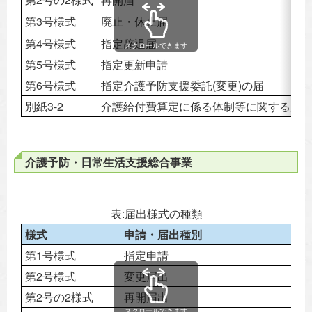
第3号様式
廃止・休止届
第4号様式
指定辞退届
スクロールできます
第5号様式
指定更新申請
第6号様式
指定介護予防支援委託(変更)の届
別紙3-2
介護給付費算定に係る体制等に関する届
介護予防・日常生活支援総合事業
表:届出様式の種類
様式
申請・届出種別
第1号様式
指定申請
第2号様式
変更届出
第2号の2様式
再開届出
スクロールできます