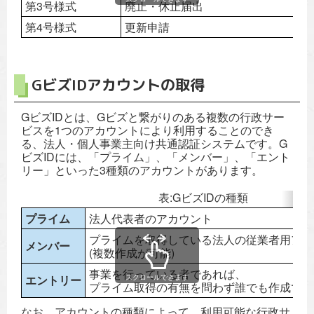
第3号様式
廃止・休止届出
第4号様式
更新申請
GビズIDアカウントの取得
GビズIDとは、Gビズと繋がりのある複数の行政サー
ビスを1つのアカウントにより利用することのでき
る、法人・個人事業主向け共通認証システムです。G
ビズIDには、「プライム」、「メンバー」、「エント
リー」といった3種類のアカウントがあります。
表:GビズIDの種類
プライム
法人代表者のアカウント
プライムを取得している法人の従業者用アカ
メンバー
(複数作成が可能)
事業を行っている者であれば、
スクロールできます
エントリー
プライム取得の有無を問わず誰でも作成でき
なお、アカウントの種類によって、利用可能な行政サ