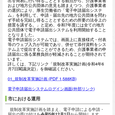
出を簡易に行い得ることとする観点から、介護事業者
および地方公共団体の意見も踏まえつつ、介護事業者
の選択により、厚生労働省の「電子申請届出システ
ム」を利用して、申請・届出先の地方公共団体を問わ
ず手続を完結し得ることとするための所要の法令上の
措置を講ずる。」と定め、令和7年度には全ての地方
公共団体で電子申請届出システムを利用開始すること
となりました。
電子申請届出システムでは、画面上に直接様式・付表
等のウェブ入力が可能であり、併せて添付資料をシス
テム上で提出することができるため、介護事業者の申
請届出に係る業務負担が軽減されることが期待されて
います。
詳しくは、下記リンク「規制改革実施計画(令和4年6
月7日閣議決定)」を御確認
ください。
01_規制改革実施計画
(PDF 1,588KB)
電子申請届出システムログイン画面(外部リンク)
市における運用
規制改革実施計画を踏まえ、電子申請による申請・
届出の受け付けを
令和5年12月1日
から開始します。