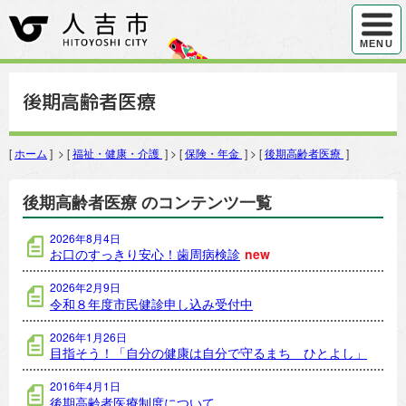
ハンバ
MENU
後期高齢者医療
[
ホーム
] > [
福祉・健康・介護
] > [
保険・年金
] > [
後期高齢者医療
]
後期高齢者医療 のコンテンツ一覧
2026年8月4日
お口のすっきり安心！歯周病検診
new
2026年2月9日
令和８年度市民健診申し込み受付中
2026年1月26日
目指そう！「自分の健康は自分で守るまち ひとよし」
2016年4月1日
後期高齢者医療制度について