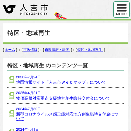
ハンバ
MENU
特区・地域再生
[
ホーム
] > [
市政情報
] > [
市政情報・計画
] > [
特区・地域再生
]
特区・地域再生 のコンテンツ一覧
2026年7月24日
地図情報サイト「人吉市Ｗｅｂマップ」について
2025年4月21日
物価高騰対応重点支援地方創生臨時交付金について
2024年7月30日
新型コロナウイルス感染症対応地方創生臨時交付金につ
いて
2024年4月1日