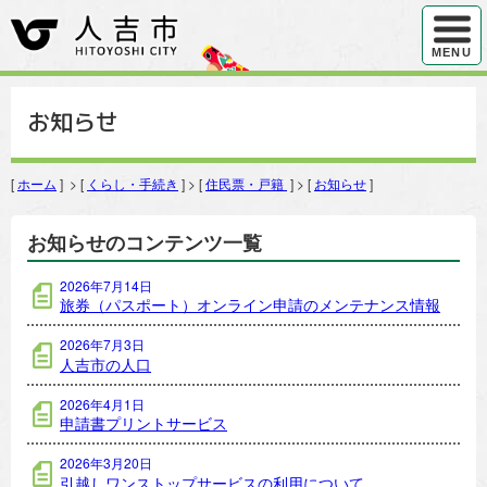
ハンバ
MENU
お知らせ
[
ホーム
] > [
くらし・手続き
] > [
住民票・戸籍
] > [
お知らせ
]
お知らせのコンテンツ一覧
2026年7月14日
旅券（パスポート）オンライン申請のメンテナンス情報
2026年7月3日
人吉市の人口
2026年4月1日
申請書プリントサービス
2026年3月20日
引越しワンストップサービスの利用について