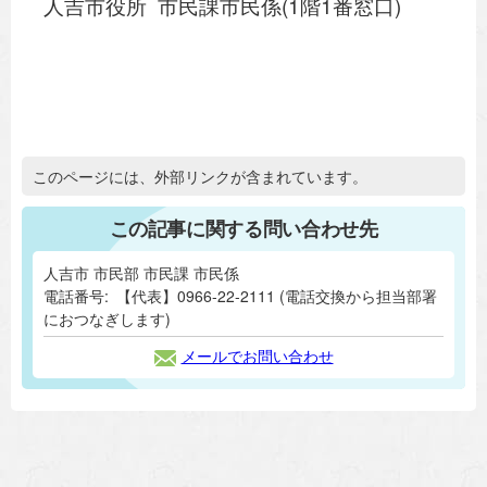
人吉市役所 市民課市民係(1階1番窓口)
追加情報：外部リンク
このページには、外部リンクが含まれています。
この記事に関する問い合わせ先
人吉市 市民部 市民課 市民係
電話番号:
【代表】0966-22-2111 (電話交換から担当部署
におつなぎします)
メールでお問い合わせ