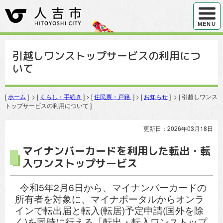
ハンバ
MENU
引越しワンストップサービスの利用につ
いて
[
ホーム
] > [
くらし・手続き
] > [
住民票・戸籍
] > [
お知らせ
] > [ 引越しワンス
トップサービスの利用について ]
更新日：2026年03月18日
マイナンバーカードを利用した転出・転
入ワンストップサービス
令和5年2月6日から、マイナンバーカードの
所有者を対象に、マイナポータルからオンラ
インで転出届と転入(転居)予定申請(国外を除
く)を同時に行える「転出・転入ワンストップ