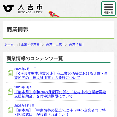
ハンバ
MENU
商業情報
[
ホーム
] > [
企業・事業者
] > [
商業・工業
] > [
商業情報
]
商業情報のコンテンツ一覧
2026年7月30日
【令和8年熊本地震関連】商工業関係等における店舗・事
業所等の「被災証明書」の発行について
2026年6月16日
【熊本県】令和7年8月豪雨に係る「被災中小企業者再建
支援補助金」交付申請期限について
2026年6月1日
【熊本県】「中東情勢の緊迫化に伴う中小企業者向け特
別相談窓口」が設置されました！