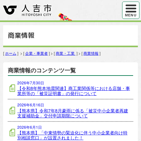
ハンバ
MENU
商業情報
[
ホーム
] > [
企業・事業者
] > [
商業・工業
] > [
商業情報
]
商業情報のコンテンツ一覧
2026年7月30日
【令和8年熊本地震関連】商工業関係等における店舗・事
業所等の「被災証明書」の発行について
2026年6月16日
【熊本県】令和7年8月豪雨に係る「被災中小企業者再建
支援補助金」交付申請期限について
2026年6月1日
【熊本県】「中東情勢の緊迫化に伴う中小企業者向け特
別相談窓口」が設置されました！