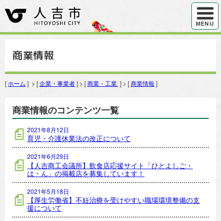
ハンバ
MENU
商業情報
[
ホーム
] > [
企業・事業者
] > [
商業・工業
] > [
商業情報
]
商業情報のコンテンツ一覧
2021年8月12日
育児・介護休業法の改正について
2021年6月29日
【人吉商工会議所】飲食店応援サイト「ひとよしご・
は・ん」の掲載店を募集しています！
2021年5月18日
【厚生労働省】不妊治療を受けやすい職場環境整備の支
援について