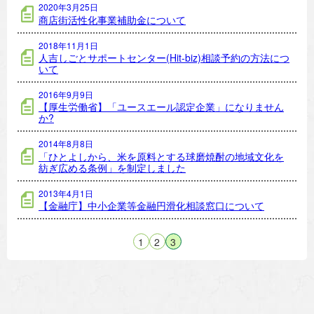
2020年3月25日
商店街活性化事業補助金について
2018年11月1日
人吉しごとサポートセンター(Hit-biz)相談予約の方法につ
いて
2016年9月9日
【厚生労働省】「ユースエール認定企業」になりません
か?
2014年8月8日
「ひとよしから、米を原料とする球磨焼酎の地域文化を
紡ぎ広める条例」を制定しました
2013年4月1日
【金融庁】中小企業等金融円滑化相談窓口について
1
2
3