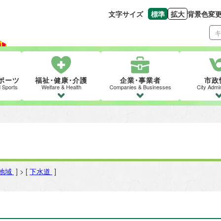
文字サイズ
標準
拡大
背景色変
文字の大きさをもとの
文字を大きくす
ポーツ
福祉･健康･介護
企業･事業者
市政
d Sports
Welfare & Health
Companies & Businesses
City Admin
地域
] > [
下水道
]