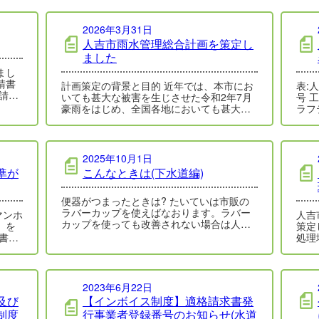
2026年3月31日
人吉市雨水管理総合計画を策定し
ました
まし
計画策定の背景と目的 近年では、本市にお
表:
請の
いても甚大な被害を生じさせた令和2年7月
号 工事
豪雨をはじめ、全国各地においても甚大な
ラフ
水災害が発生しています。今後も、気候変
4…
動…
2025年10月1日
準が
こんなときは(下水道編)
便器がつまったときは? たいていは市販の
ラバーカップを使えばなおります。ラバー
マンホ
人吉
カップを使っても改善されない場合は人吉
」を
策定しました 
市排水設備指定工事店にご連絡ください。
処理
…
学物
2023年6月22日
及び
【インボイス制度】適格請求書発
制度
行事業者登録番号のお知らせ(水道