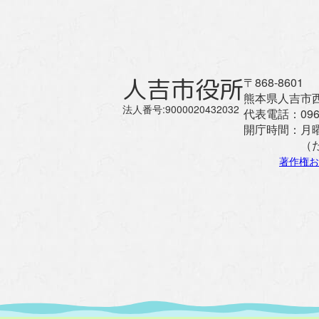
人吉市役所
〒868-8601
熊本県人吉市西
法人番号:9000020432032
代表電話：
096
開庁時間：
月
（
著作権お