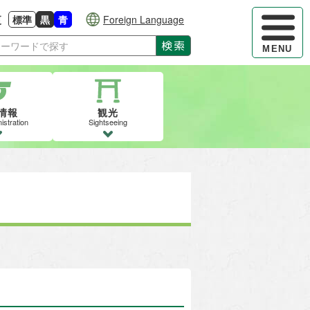
ハンバーガ
更
標準
黒
青
Foreign Language
大きさに戻す
る
背景色の変更：白
背景色の変更：黒
背景色の変更：青
検索
MENU
情報
観光
istration
Sightseeing