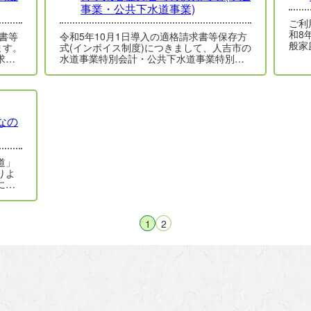
事業・公共下水道事業)
ご利
和8年
求書等
令和5年10月1日導入の適格請求書等保存方
般家
ます。
式(インボイス制度)につきまして、人吉市の
め、
求書
水道事業特別会計・公共下水道事業特別会
業…
計は、適格請求書(インボイス)発行事業…
なの
道」
りよ
に汚
意し
1
2