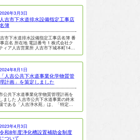
2026年3月3日
人吉市下水道排水設備指定工事店
名簿
人吉市下水道排水設備指定工事店名簿 番
店名 所在地 電話番号 1 株式会社ク
ティア人吉営業所 人吉市下城本町14
2024年8月1日
「人吉公共下水道事業化学物質管
理計画」を策定しました
市公共下水道事業化学物質管理計画を
人吉市公共下水道事業の終末
場である「人吉浄水苑」は、「特定化
質の環境への排出量の把握等及び管…
2023年4月3日
令和8年度浄化槽設置補助金制度
について