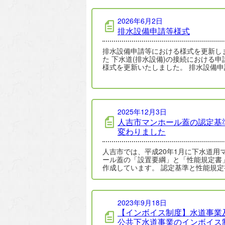
2026年6月2日
排水設備申請等様式
排水設備申請等における様式を更新し
た 下水道(排水設備)の接続における申請書
様式を更新いたしました。 排水設備申
ほかに公共桝設置申請や土地使用承…
2025年12月3日
人吉市マンホール蓋の認定基
変わりました
人吉市では、平成20年1月に下水道用
ール蓋の「設置要綱」と「性能規定書
作成しています。 認定基準と性能規定書が
新しくなりました 今年度、本市…
2023年9月18日
【インボイス制度】水道事業
公共下水道事業のインボイス