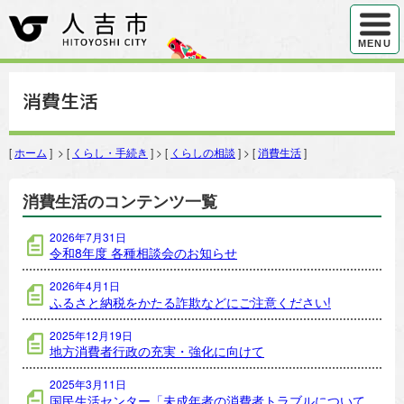
ハンバ
MENU
消費生活
[
ホーム
] > [
くらし・手続き
] > [
くらしの相談
] > [
消費生活
]
消費生活のコンテンツ一覧
2026年7月31日
令和8年度 各種相談会のお知らせ
2026年4月1日
ふるさと納税をかたる詐欺などにご注意ください!
2025年12月19日
地方消費者行政の充実・強化に向けて
2025年3月11日
国民生活センター「未成年者の消費者トラブルについて