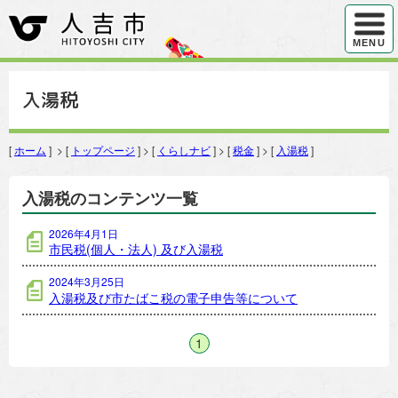
ハンバ
MENU
入湯税
[
ホーム
] > [
トップページ
] > [
くらしナビ
] > [
税金
] > [
入湯税
]
入湯税のコンテンツ一覧
2026年4月1日
市民税(個人・法人) 及び入湯税
2024年3月25日
入湯税及び市たばこ税の電子申告等について
1