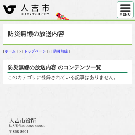
ハンバ
MENU
防災無線の放送内容
[
ホーム
] > [
トップページ
] > [
防災無線
]
防災無線の放送内容 のコンテンツ一覧
このカテゴリに登録されている記事はありません。
人吉市役所
法人番号:9000020432032
〒868-8601