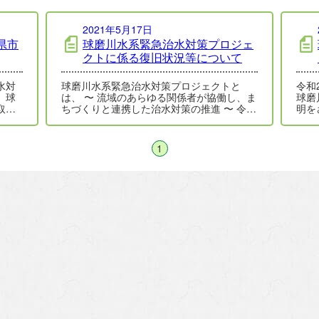
2021年5月17日
県市
球磨川水系緊急治水対策プロジェ
クトに係る復旧状況等について
水対
球磨川水系緊急治水対策プロジェクトと
令和
、球
は、 〜 流域のあらゆる関係者が協働し、ま
球磨
取組
ちづくりと連携した治水対策の推進 〜 令和
明を
信)。
2年7月豪雨により甚大…
れま
人…
1