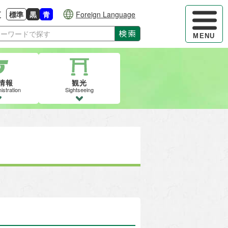
ハンバーガ
更
標準
黒
青
Foreign Language
大きさに戻す
る
背景色の変更：白
背景色の変更：黒
背景色の変更：青
検索
MENU
情報
観光
istration
Sightseeing