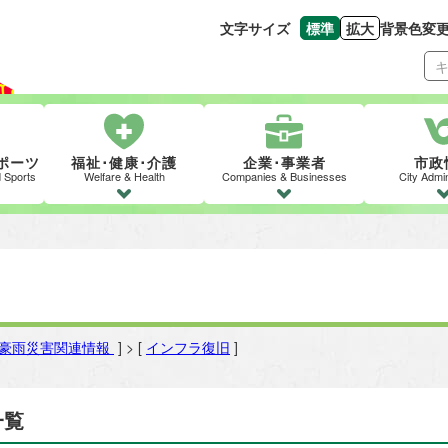
文字サイズ
標準
拡大
背景色変
文字の大きさをもとの
文字を大きくす
ポーツ
福祉･健康･介護
企業･事業者
市政
d Sports
Welfare & Health
Companies & Businesses
City Admin
月豪雨災害関連情報
] > [
インフラ復旧
]
一覧