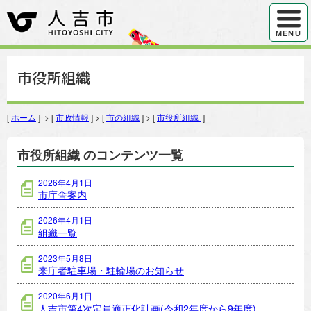
ハンバ
MENU
市役所組織
[
ホーム
] > [
市政情報
] > [
市の組織
] > [
市役所組織
]
市役所組織 のコンテンツ一覧
2026年4月1日
市庁舎案内
2026年4月1日
組織一覧
2023年5月8日
来庁者駐車場・駐輪場のお知らせ
2020年6月1日
人吉市第4次定員適正化計画(令和2年度から9年度)