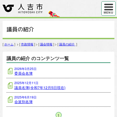
ハンバ
MENU
議員の紹介
[
ホーム
] > [
市政情報
] > [
議会情報
] > [
議員の紹介
]
議員の紹介 のコンテンツ一覧
2026年3月25日
委員会名簿
2025年12月11日
議員名簿(令和7年12月5日現在)
2025年6月19日
会派別名簿
1