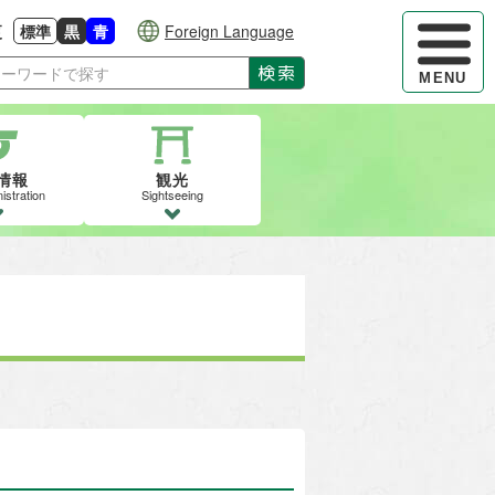
ハンバーガ
更
標準
黒
青
Foreign Language
大きさに戻す
る
背景色の変更：白
背景色の変更：黒
背景色の変更：青
検索
MENU
情報
観光
istration
Sightseeing