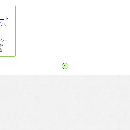
ミニト
なり
ーショ
幼稚
道応
にし
1