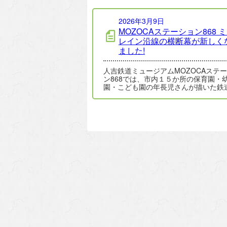
2026年3月9日
MOZOCAステーション868 
レイン沿線の横断幕が新しく
ました!
人吉鉄道ミュージアムMOZOCAステ
ン868では、市内１５か所の保育園・
園・こども園の年長児さんが描いた鉄
援する絵をミニトレイン沿線に横断幕
て…