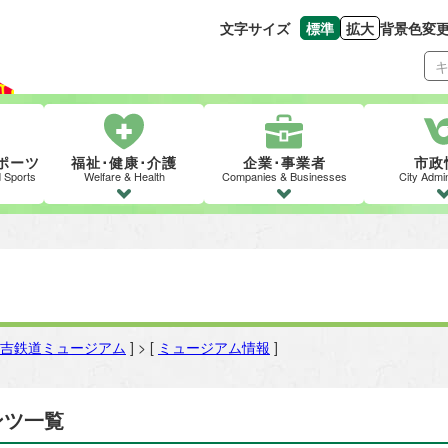
文字サイズ
標準
拡大
背景色変
文字の大きさをもとの
文字を大きくす
ポーツ
福祉･健康･介護
企業･事業者
市政
d Sports
Welfare & Health
Companies & Businesses
City Admin
吉鉄道ミュージアム
] > [
ミュージアム情報
]
ンツ一覧