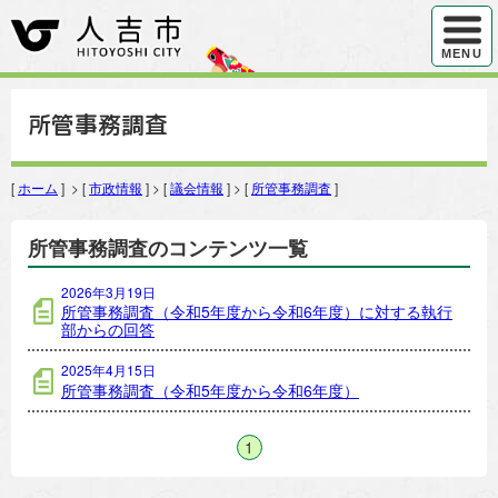
ハンバ
MENU
所管事務調査
[
ホーム
] > [
市政情報
] > [
議会情報
] > [
所管事務調査
]
所管事務調査のコンテンツ一覧
2026年3月19日
所管事務調査（令和5年度から令和6年度）に対する執行
部からの回答
2025年4月15日
所管事務調査（令和5年度から令和6年度）
1