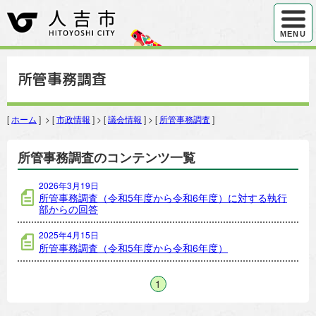
ハンバ
MENU
所管事務調査
[
ホーム
] > [
市政情報
] > [
議会情報
] > [
所管事務調査
]
所管事務調査のコンテンツ一覧
2026年3月19日
所管事務調査（令和5年度から令和6年度）に対する執行
部からの回答
2025年4月15日
所管事務調査（令和5年度から令和6年度）
1