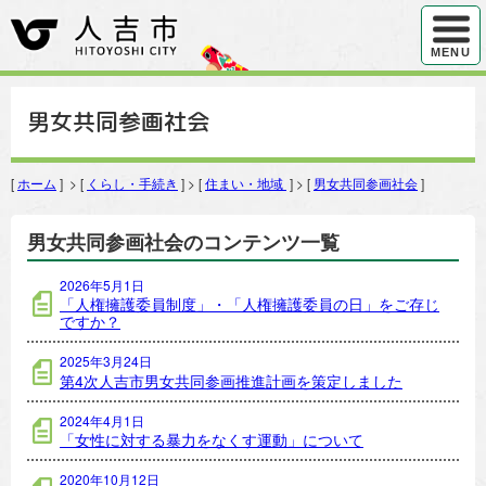
ハンバ
MENU
男女共同参画社会
[
ホーム
] > [
くらし・手続き
] > [
住まい・地域
] > [
男女共同参画社会
]
男女共同参画社会のコンテンツ一覧
2026年5月1日
「人権擁護委員制度」・「人権擁護委員の日」をご存じ
ですか？
2025年3月24日
第4次人吉市男女共同参画推進計画を策定しました
2024年4月1日
「女性に対する暴力をなくす運動」について
2020年10月12日