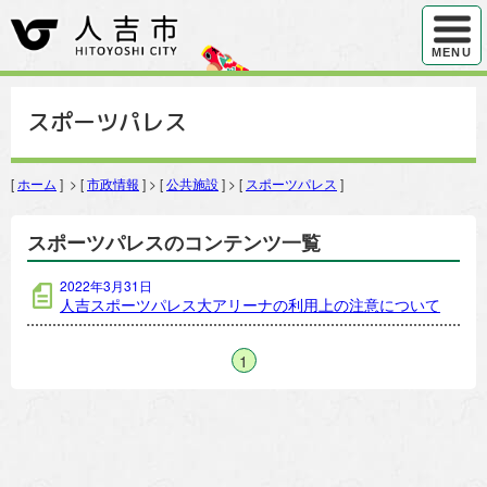
ハンバ
MENU
スポーツパレス
[
ホーム
] > [
市政情報
] > [
公共施設
] > [
スポーツパレス
]
スポーツパレスのコンテンツ一覧
2022年3月31日
人吉スポーツパレス大アリーナの利用上の注意について
1