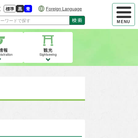
ハンバーガ
更
標準
黒
青
Foreign Language
大きさに戻す
る
背景色の変更：白
背景色の変更：黒
背景色の変更：青
検索
MENU
情報
観光
istration
Sightseeing