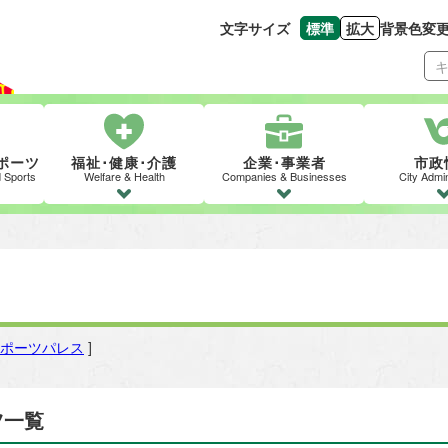
文字サイズ
標準
拡大
背景色変
文字の大きさをもとの
文字を大きくす
ポーツ
福祉･健康･介護
企業･事業者
市政
d Sports
Welfare & Health
Companies & Businesses
City Admin
ポーツパレス
]
ツ一覧