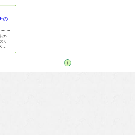
ナの
上の
スポ
…
1