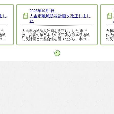
2025年10月1日
まし
人吉市地域防災計画を改正しまし
た
人吉市地域防災計画を改正しました 市で
令和2年7月
地域
は、災害対策基本法の改正及び熊本県地域
作成について 
の実
防災計画との整合性を図りながら、市の実
の災
7年
情に合わせた災害対応を検証し、令和７年
の状
５…
1