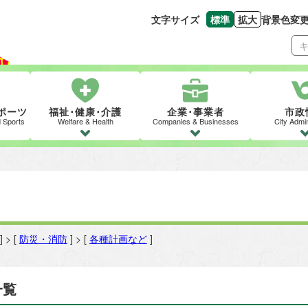
文字サイズ
標準
拡大
背景色変
文字の大きさをもとの
文字を大きくす
ポーツ
福祉･健康･介護
企業･事業者
市政
d Sports
Welfare & Health
Companies & Businesses
City Admin
] > [
防災・消防
] > [
各種計画など
]
一覧