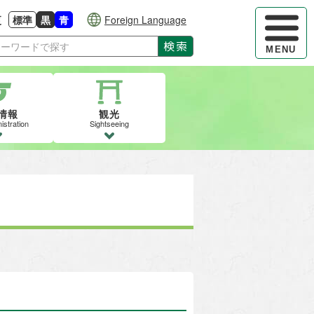
ハンバーガ
更
標準
黒
青
Foreign Language
大きさに戻す
る
背景色の変更：白
背景色の変更：黒
背景色の変更：青
検索
MENU
情報
観光
istration
Sightseeing