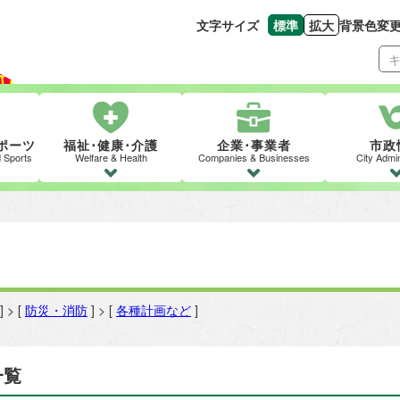
文字サイズ
標準
拡大
背景色変
文字の大きさをもとの
文字を大きくす
ポーツ
福祉･健康･介護
企業･事業者
市政
d Sports
Welfare & Health
Companies & Businesses
City Admin
] > [
防災・消防
] > [
各種計画など
]
一覧