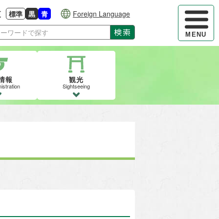
ハンバーガ
更
標準
黒
青
Foreign Language
大きさに戻す
る
背景色の変更：白
背景色の変更：黒
背景色の変更：青
検索
MENU
情報
観光
istration
Sightseeing