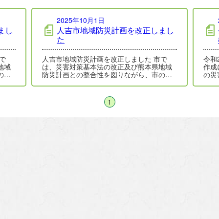
2025年10月1日
まし
人吉市地域防災計画を改正しまし
た
人吉市地域防災計画を改正しました 市で
令和2年7月
地域
は、災害対策基本法の改正及び熊本県地域
作成について 
の実
防災計画との整合性を図りながら、市の実
の災
7年
情に合わせた災害対応を検証し、令和７年
の状
５…
1