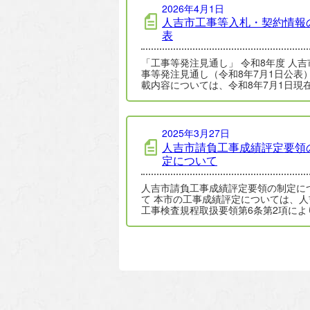
2026年4月1日
人吉市工事等入札・契約情報
表
「工事等発注見通し」 令和8年度 人吉市工
事等発注見通し（令和8年7月1日公表） 
載内容については、令和8年7月1日現
ける予定である…
2025年3月27日
人吉市請負工事成績評定要領
定について
人吉市請負工事成績評定要領の制定に
て 本市の工事成績評定については、人吉市
工事検査規程取扱要領第6条第2項によ
共工事の適正な施工の確保、品質向上