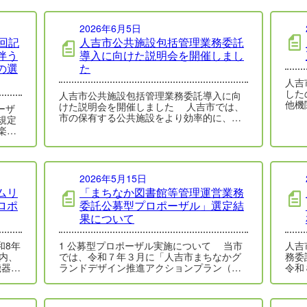
2026年6月5日
回記
人吉市公共施設包括管理業務委託
伴う
導入に向けた説明会を開催しまし
の選
た
人吉
した
人吉市公共施設包括管理業務委託導入に向
他機
けた説明会を開催しました 人吉市では、
ーザ
（第
市の保有する公共施設をより効率的に、質
規定
の高い状態で維持管理していくため、修繕
楽祭
業務…
ペの
2026年5月15日
ムリ
「まちなか図書館等管理運営業務
ロポ
委託公募型プロポーザル」選定結
果について
和8年
1 公募型プロポーザル実施について 当市
人吉
（内、
では、令和７年３月に「人吉市まちなかグ
務委
機器を
ランドデザイン推進アクションプラン（以
令和
…
下、アクションプラン）」を策定した。
人吉
ア…
務委