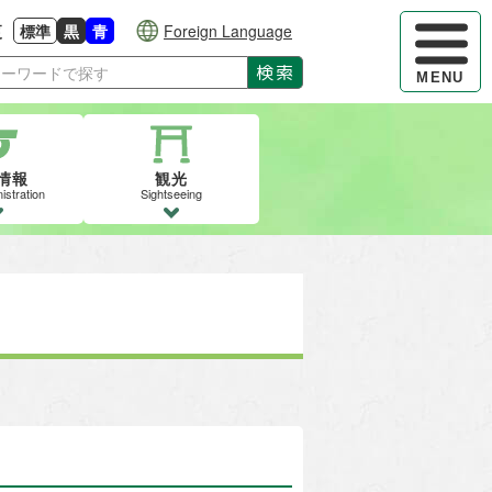
ハンバーガ
更
標準
黒
青
Foreign Language
大きさに戻す
る
背景色の変更：白
背景色の変更：黒
背景色の変更：青
検索
MENU
情報
観光
istration
Sightseeing