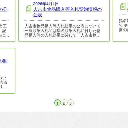
2026年4月1日
の公
人吉市物品購入等入札契約情報の
公表
指名
て 
人吉市物品購入等入札結果の公表について
書の
記
一般競争入札又は指名競争入札に付した物
です
在にお
品購入等の入札結果に関して「人吉市物品
購入等入札結果の公表に関する要項」を制
定し…
の制
つい
り公
…
1
2
3