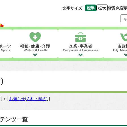
文字サイズ
標準
拡大
背景色変
文字の大きさをもとの
文字を大きくす
ポーツ
福祉･健康･介護
企業･事業者
市政
d Sports
Welfare & Health
Companies & Businesses
City Admin
)
] > [
お知らせ(入札・契約)
]
ンテンツ一覧