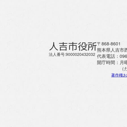
人吉市役所
〒868-8601
熊本県人吉市西
法人番号:9000020432032
代表電話：
096
開庁時間：
月
（
著作権お