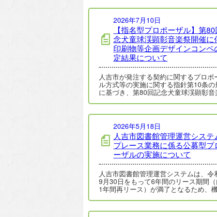
2026年7月10日
【指名型プロポーザル】第80
念犬童球渓顕彰音楽祭開催に
印刷物等企画デザインコンペ
定結果について
人吉市が発注する契約に関するプロポ
ル方式等の実施に関する指針第10条の
に基づき、第80回記念犬童球渓顕彰音
開催に伴う印刷物等企画デザインコン
指名…
2026年5月18日
人吉市図書館管理運営システ
プレース業務に係る公募型プ
ーザルの実施について
人吉市図書館管理運営システムは、令
9月30日をもって6年間のリース期間
1年間再リース）が満了となるため、
含むシステム全般を更新いたします。 