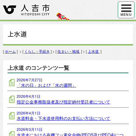
ハンバ
MENU
上水道
[
ホーム
] > [
くらし・手続き
] > [
住まい・地域
] > [
上水道
]
上水道 のコンテンツ一覧
2026年7月27日
「水の日」および「水の週間」
2026年4月1日
指定公金事務取扱者及び指定納付受託者について
2026年4月1日
水道料金・下水道使用料のお支払い方法について
2026年3月11日
水道水における有機フッ素化合物(PFOS及びPFOA)につ