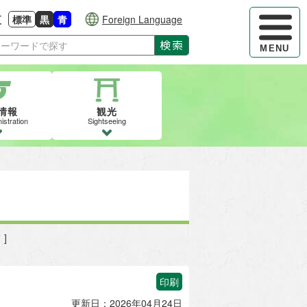
ハンバーガ
更
標準
黒
青
Foreign Language
大きさに戻す
る
背景色の変更：白
背景色の変更：黒
背景色の変更：青
検索
MENU
情報
観光
istration
Sightseeing
]
印刷
更新日：2026年04月24日