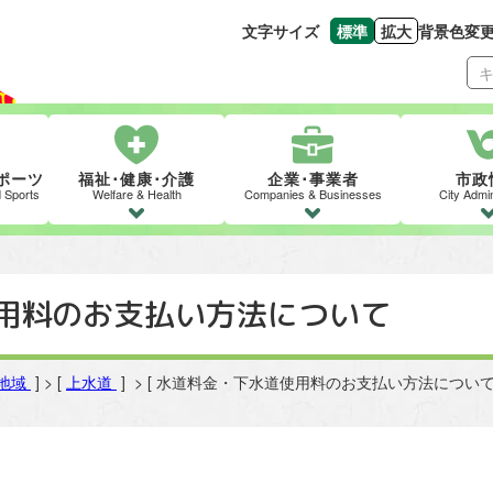
文字サイズ
標準
拡大
背景色変
文字の大きさをもとの
文字を大きくす
ポーツ
福祉･健康･介護
企業･事業者
市政
d Sports
Welfare & Health
Companies & Businesses
City Admin
用料のお支払い方法について
地域
] > [
上水道
] > [ 水道料金・下水道使用料のお支払い方法について 