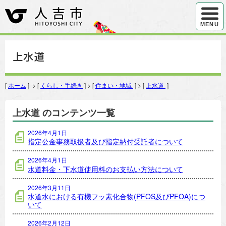
ハンバ
MENU
上水道
[
ホーム
] > [
くらし・手続き
] > [
住まい・地域
] > [
上水道
]
上水道 のコンテンツ一覧
2026年4月1日
指定公金事務取扱者及び指定納付受託者について
2026年4月1日
水道料金・下水道使用料のお支払い方法について
2026年3月11日
水道水における有機フッ素化合物(PFOS及びPFOA)につ
いて
2026年2月12日