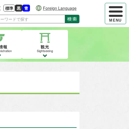
ハンバーガ
更
標準
黒
青
Foreign Language
大きさに戻す
る
背景色の変更：白
背景色の変更：黒
背景色の変更：青
検索
MENU
情報
観光
istration
Sightseeing