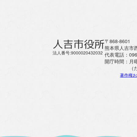
人吉市役所
〒868-8601
熊本県人吉市西
法人番号:9000020432032
代表電話：
096
開庁時間：
月
（
著作権お