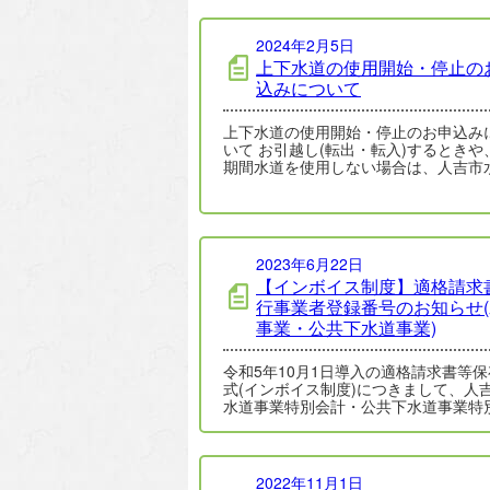
2024年2月5日
上下水道の使用開始・停止の
込みについて
上下水道の使用開始・停止のお申込み
いて お引越し(転出・転入)するときや
期間水道を使用しない場合は、人吉市
局お客様センター(電話番号:0966-2…
2023年6月22日
【インボイス制度】適格請求
行事業者登録番号のお知らせ
事業・公共下水道事業)
令和5年10月1日導入の適格請求書等
式(インボイス制度)につきまして、人
水道事業特別会計・公共下水道事業特
計は、適格請求書(インボイス)発行事
2022年11月1日