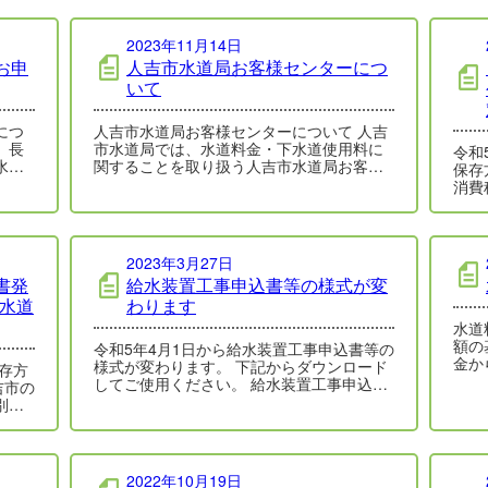
2023年11月14日
お申
人吉市水道局お客様センターにつ
いて
につ
人吉市水道局お客様センターについて 人吉
、長
市水道局では、水道料金・下水道使用料に
令和
水道
関することを取り扱う人吉市水道局お客様
保存
センターを開設しています。 取り扱い業
消費
務…
(イ
2023年3月27日
書発
給水装置工事申込書等の様式が変
(水道
わります
水道料金の
額の
令和5年4月1日から給水装置工事申込書等の
金からな
様式が変わります。 下記からダウンロード
保存方
ータ
してご使用ください。 給水装置工事申込書
吉市の
使用時の用紙の…
別会
業…
2022年10月19日