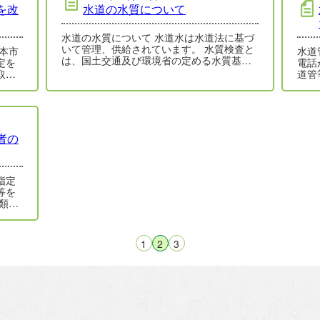
を改
水道の水質について
水道の水質について 水道水は水道法に基づ
いて管理、供給されています。 水質検査と
水道
は、国土交通及び環境省の定める水質基準
定を
電話
に適合した安全な水…
取り
道管
…
んので
行…
者の
指定
等を
類〉
1
2
3