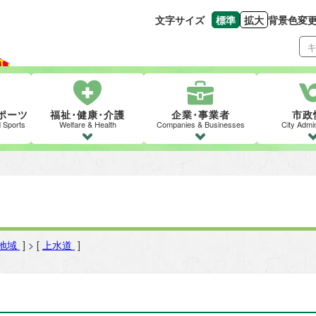
文字サイズ
標準
拡大
背景色変
文字の大きさをもとの
文字を大きくす
ポーツ
福祉･健康･介護
企業･事業者
市政
d Sports
Welfare & Health
Companies & Businesses
City Admin
地域
] > [
上水道
]