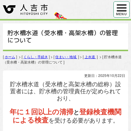
ハンバ
MENU
貯水槽水道（受水槽・高架水槽）の管理
について
[
ホーム
] > [
くらし・手続き
] > [
住まい・地域
] > [
上水道
] > [ 貯水槽水道
（受水槽・高架水槽）の管理について ]
更新日：2025年10月22日
貯水槽水道（受水槽と高架水槽の総称）設
置者には、貯水槽の管理責任が定められて
おり、
年に１回以上の清掃
登録検査機関
と
による検査
を受ける必要があります。