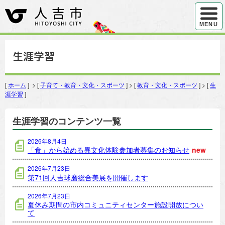
ハンバ
MENU
生涯学習
[
ホーム
] > [
子育て・教育・文化・スポーツ
] > [
教育・文化・スポーツ
] > [
生
涯学習
]
生涯学習のコンテンツ一覧
2026年8月4日
「食」から始める異文化体験参加者募集のお知らせ
new
2026年7月23日
第71回人吉球磨総合美展を開催します
2026年7月23日
夏休み期間の市内コミュニティセンター施設開放につい
て