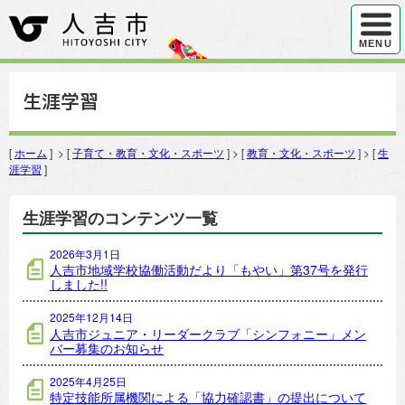
ハンバ
MENU
生涯学習
[
ホーム
] > [
子育て・教育・文化・スポーツ
] > [
教育・文化・スポーツ
] > [
生
涯学習
]
生涯学習のコンテンツ一覧
2026年3月1日
人吉市地域学校協働活動だより「もやい」第37号を発行
しました!!
2025年12月14日
人吉市ジュニア・リーダークラブ「シンフォニー」メン
バー募集のお知らせ
2025年4月25日
特定技能所属機関による「協力確認書」の提出について