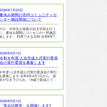
2026年7月23日
夏休み期間の市内コミュニティセ
ンター施設開放について
の小・中学生が宿題や自主学習を行う
に、夏休み期間にコミセンの一部施設
放します。 利用できる日時 令和8年7月
日から8月27日の間のコミセンが…
2026年6月1日
令和８年度 人吉市成人式実行委員
会の実行委員を募集します
市成人式実行委員会の実行
します 令和4年4月1日から、成
齢が引き下げられ、18歳で新成人です
本市では20歳を迎える方を…
2026年5月1日
「英会話教室」を開催します!!