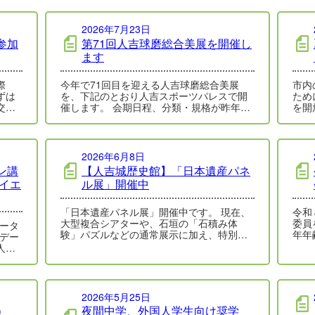
2026年7月23日
参加
第71回人吉球磨総合美展を開催し
ます
際
今年で71回目を迎える人吉球磨総合美展
市内
ずは
を、下記のとおり人吉スポーツパレスで開
ため
交流
催します。 会期日程、分類・規格が昨年と
を開
施し
変更になっております。詳細につきまして
21
は、…
2026年6月8日
ン講
【人吉城歴史館】「日本遺産パネ
イエ
ル展」開催中
「日本遺産パネル展」開催中です。 現在、
令和８年度 人吉
大型複合シアターや、石垣の「石積み体
委員を募集
ータ
験」パズルなどの通常展示に加え、特別展
年年
デー
示室では、人吉球磨地域の「日本遺産パネ
が、
人の
ル展…
省提
2026年5月25日
）
夜間中学、外国人学生向け奨学