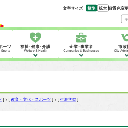
文字サイズ
標準
拡大
背景色変
文字の大きさをもとの
文字を大きくす
ポーツ
福祉･健康･介護
企業･事業者
市政
d Sports
Welfare & Health
Companies & Businesses
City Admin
ツ
] > [
教育・文化・スポーツ
] > [
生涯学習
]