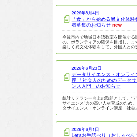
2026年8月4日
「食」から始める異文化体験
者募集のお知らせ
new
今後市内で地域日本語教室を開催する
の、ボランティアの確保を目指し、ま
楽しく異文化体験をして、外国人との
に興味を持ってもらうことを目的に実
ます。 …
2026年6月23日
データサイエンス・オンライ
座 「社会人のためのデータサ
ンス入門」のお知らせ
統計リテラシー向上の取組として、“デ
サイエンス”力の高い人材育成のため、
タサイエンス・オンライン講座「社会
ためのデータサイエンス入門」が総務
供で…
2026年6月1日
Let'sお手話べり（おしゃべり