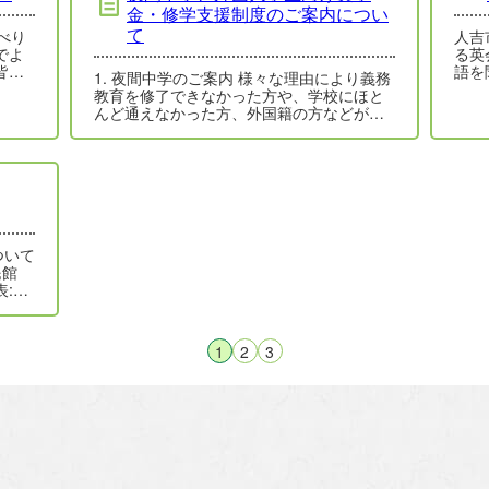
金・修学支援制度のご案内につい
て
べり
人吉
でよ
る英
皆さ
語を
1. 夜間中学のご案内 様々な理由により義務
広…
して
教育を修了できなかった方や、学校にほと
う。
んど通えなかった方、外国籍の方などが学
べる「夜間中学」があります。昼間の中
学…
ついて
民館
1
2
3