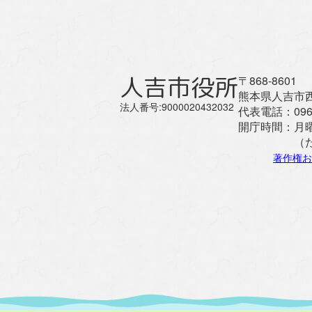
人吉市役所
〒868-8601
熊本県人吉市西
法人番号:9000020432032
代表電話：
096
開庁時間：
月
（
著作権お