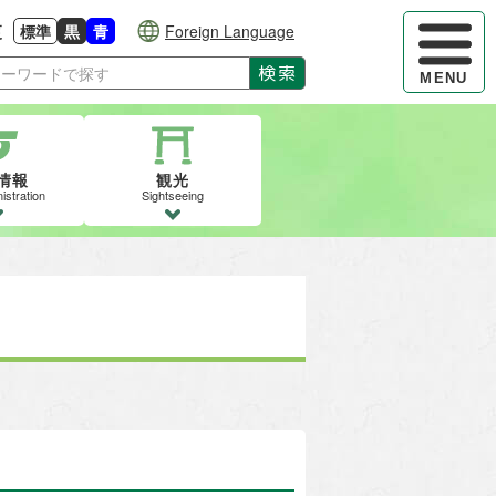
ハンバーガ
更
標準
黒
青
Foreign Language
大きさに戻す
る
背景色の変更：白
背景色の変更：黒
背景色の変更：青
検索
MENU
情報
観光
istration
Sightseeing