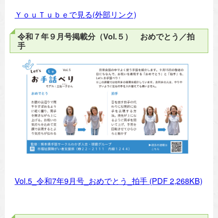
ＹｏｕＴｕｂｅで見る(外部リンク)
令和７年９月号掲載分（Vol.５） おめでとう／拍
手
Vol.5_令和7年9月号_おめでとう_拍手
(PDF 2,268KB)