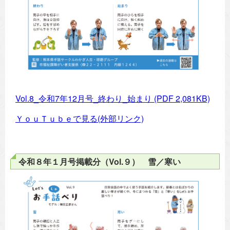
Vol.8_令和7年12月号_終わり_始まり
(PDF 2,081KB)
ＹｏｕＴｕｂｅで見る(外部リンク)
令和８年１月号掲載分（Vol.９） 雪／寒い