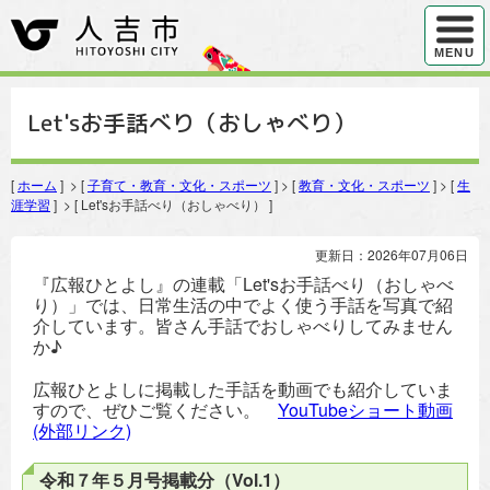
ハンバ
MENU
Let'sお手話べり（おしゃべり）
[
ホーム
] > [
子育て・教育・文化・スポーツ
] > [
教育・文化・スポーツ
] > [
生
涯学習
] > [ Let'sお手話べり（おしゃべり） ]
更新日：2026年07月06日
『広報ひとよし』の連載「Let'sお手話べり（おしゃべ
り）」では、日常生活の中でよく使う手話を写真で紹
介しています。皆さん手話でおしゃべりしてみません
か♪
広報ひとよしに掲載した手話を動画でも紹介していま
すので、ぜひご覧ください。
YouTubeショート動画
(外部リンク)
令和７年５月号掲載分（Vol.1）