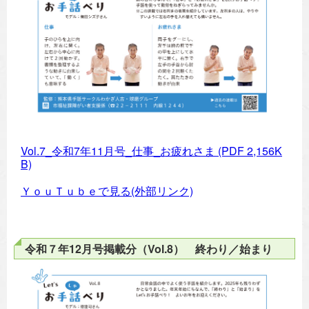
Vol.7_令和7年11月号_仕事_お疲れさま
(PDF 2,156K
B)
ＹｏｕＴｕｂｅで見る(外部リンク)
令和７年12月号掲載分（Vol.8） 終わり／始まり