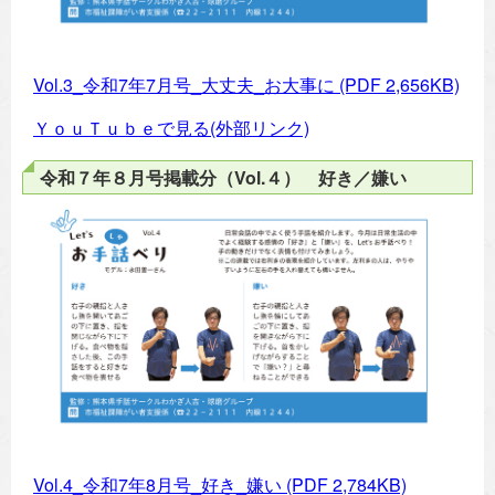
Vol.3_令和7年7月号_大丈夫_お大事に
(PDF 2,656KB)
ＹｏｕＴｕｂｅで見る(外部リンク)
令和７年８月号掲載分（Vol.４） 好き／嫌い
Vol.4_令和7年8月号_好き_嫌い
(PDF 2,784KB)