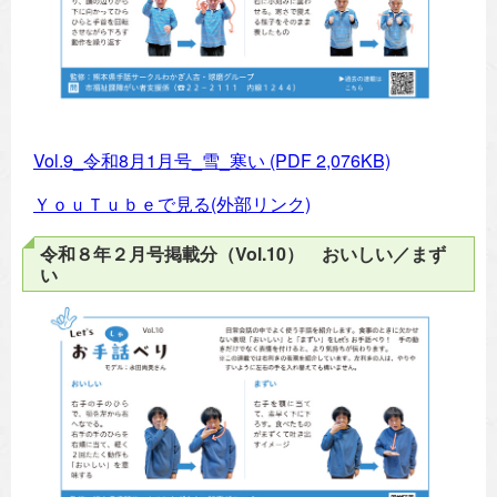
Vol.9_令和8月1月号_雪_寒い
(PDF 2,076KB)
ＹｏｕＴｕｂｅで見る(外部リンク)
令和８年２月号掲載分（Vol.10） おいしい／まず
い