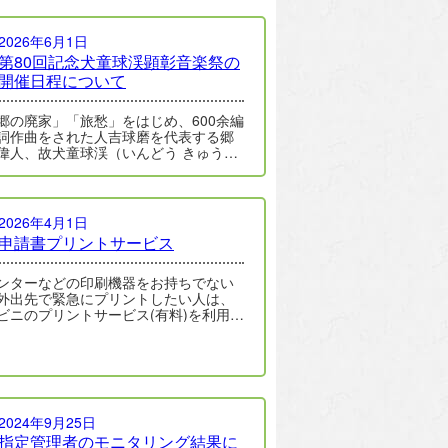
2026年6月1日
第80回記念犬童球渓顕彰音楽祭の
開催日程について
郷の廃家」「旅愁」をはじめ、600余編
詞作曲をされた人吉球磨を代表する郷
偉人、故犬童球渓（いんどう きゅうけ
先生の偉業を顕彰するため、小学生・
2026年4月1日
申請書プリントサービス
ンターなどの印刷機器をお持ちでない
外出先で緊急にプリントしたい人は、
ビニのプリントサービス(有料)を利用し
請書などを印刷することができます。
2024年9月25日
指定管理者のモニタリング結果に