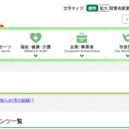
文字サイズ
標準
拡大
背景色変
文字の大きさをもとの
文字を大きくす
ポーツ
福祉･健康･介護
企業･事業者
市政
d Sports
Welfare & Health
Companies & Businesses
City Admin
知らせ(市の組織)
]
テンツ一覧