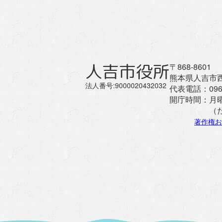
人吉市役所
〒868-8601
熊本県人吉市西
法人番号:9000020432032
代表電話：
096
開庁時間：
月
（
著作権お