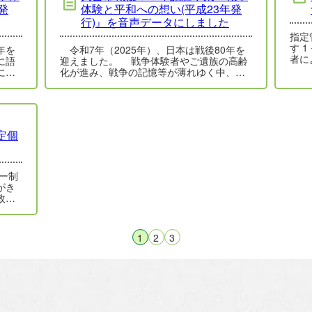
発
体験と平和への想い(平成23年発
行)』を音声データにしました
指定
す 1 モニタリングの目的 毎年度、指定管理
年を
令和7年（2025年）、日本は戦後80年を
者に
に語
迎えました。 戦争体験者やご遺族の高齢
によ
に、
化が進み、戦争の記憶等が薄れゆく中、戦
思い
争の悲惨さや命と平和の大切さを後世に…
定個
ー制
がき
政に
利便
1
2
3