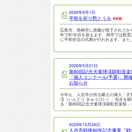
2026年8月1日
平和を祈り黙とうを
new
広島市、長崎市に原爆が投下されてか
年で81年目を迎えます。両市では慰霊
に平和祈念の式典が行われます。また
15日には全国戦没者追悼式が行われま
…
2026年5月21日
第80回記念犬童球渓顕彰音楽
「個人コンクール(予選)」開
お知らせ
今年も、人吉市が誇る郷土の偉人「犬
渓（いんどう きゅうけい）」先生を顕彰す
る「第80回記念犬童球渓顕彰音楽祭」
催します。 今年は第80回目となる…
2025年10月24日
人吉市戦後80年記念事業『戦