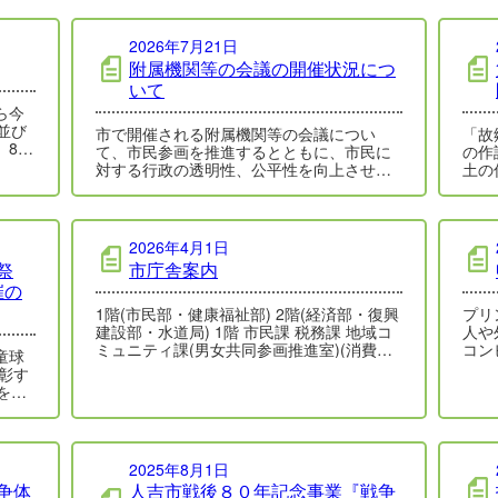
2026年7月21日
附属機関等の会議の開催状況につ
いて
ら今
並び
市で開催される附属機関等の会議につい
「故
、8月
て、市民参画を推進するとともに、市民に
の作
す。
対する行政の透明性、公平性を向上させる
土の
ため、人吉市附属機関等の会議の公開に関
い）
する要項の…
中…
2026年4月1日
祭
市庁舎案内
催の
1階(市民部・健康福祉部) 2階(経済部・復興
プリ
建設部・水道局) 1階 市民課 税務課 地域コ
人や
ミュニティ課(男女共同参画推進室)(消費生
コン
童球
活センター)…
て申
…
を開
2025年8月1日
争体
人吉市戦後８０年記念事業『戦争