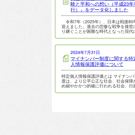
験と平和への想い（平成23年
行）』をデータ化しました
令和7年（2025年）、日本は戦後80
迎えました。過去の悲惨な戦争を後世
り継ぐことが困難な時代となった現代
平和の尊さを再認識し、次世代へその
を…
2024年7月31日
マイナンバー制度に関する特
人情報保護評価について
特定個人情報保護評価とは マイナンバ
度は、より公平公正な社会、社会保障
め細やかかつ的確に行われる社会、行
過誤や無駄のない社会、国民にとって
性の…