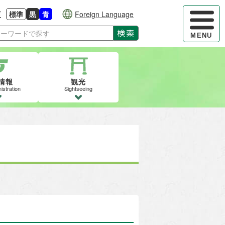
ハンバーガ
更
標準
黒
青
Foreign Language
大きさに戻す
る
背景色の変更：白
背景色の変更：黒
背景色の変更：青
検索
MENU
情報
観光
istration
Sightseeing