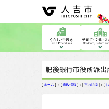
くらし･手続き
子育て･文化･ス
Life & Procedures
Childcare, Culture an
肥後銀行市役所派出
[
ホーム
] > [
市政情報
] > [
市の組織
] > [
お