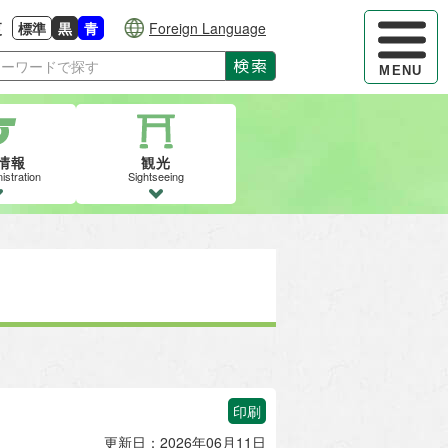
ハンバーガ
更
標準
黒
青
Foreign Language
大きさに戻す
る
背景色の変更：白
背景色の変更：黒
背景色の変更：青
検索
MENU
情報
観光
istration
Sightseeing
印刷
更新日：2026年06月11日