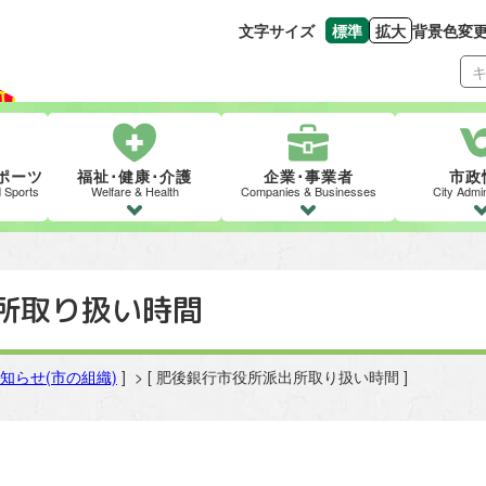
文字サイズ
標準
拡大
背景色変
文字の大きさをもとの
文字を大きくす
ポーツ
福祉･健康･介護
企業･事業者
市政
d Sports
Welfare & Health
Companies & Businesses
City Admin
所取り扱い時間
知らせ(市の組織)
] > [ 肥後銀行市役所派出所取り扱い時間 ]