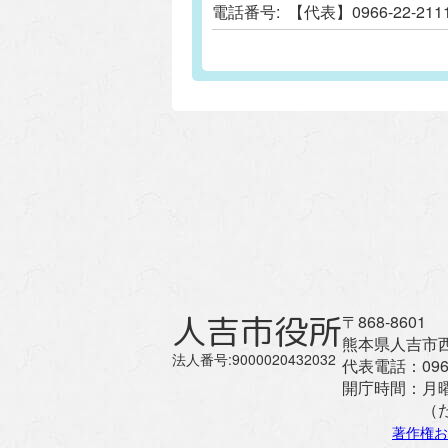
電話番号:
【代表】0966-22-
人吉市役所
〒868-8601
熊本県人吉市西
法人番号:9000020432032
代表電話：
096
開庁時間：
月
（
著作権お