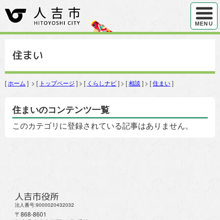
ハンバ
MENU
住まい
[
ホーム
] > [
トップページ
] > [
くらしナビ
] > [
相談
] > [
住まい
]
住まいのコンテンツ一覧
このカテゴリに登録されている記事はありません。
人吉市役所
法人番号:9000020432032
〒868-8601