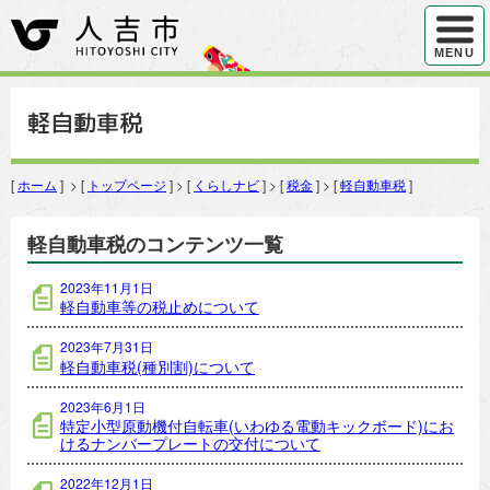
ハンバ
MENU
軽自動車税
[
ホーム
] > [
トップページ
] > [
くらしナビ
] > [
税金
] > [
軽自動車税
]
軽自動車税のコンテンツ一覧
2023年11月1日
軽自動車等の税止めについて
2023年7月31日
軽自動車税(種別割)について
2023年6月1日
特定小型原動機付自転車(いわゆる電動キックボード)にお
けるナンバープレートの交付について
2022年12月1日