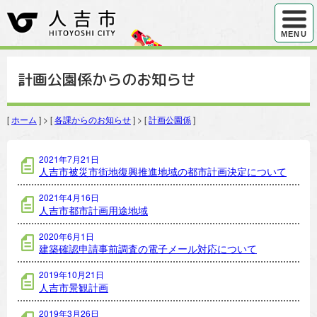
ハンバ
MENU
計画公園係からのお知らせ
[
ホーム
] > [
各課からのお知らせ
] > [
計画公園係
]
計画公園係の記事一覧
2021年7月21日
人吉市被災市街地復興推進地域の都市計画決定について
2021年4月16日
人吉市都市計画用途地域
2020年6月1日
建築確認申請事前調査の電子メール対応について
2019年10月21日
人吉市景観計画
2019年3月26日