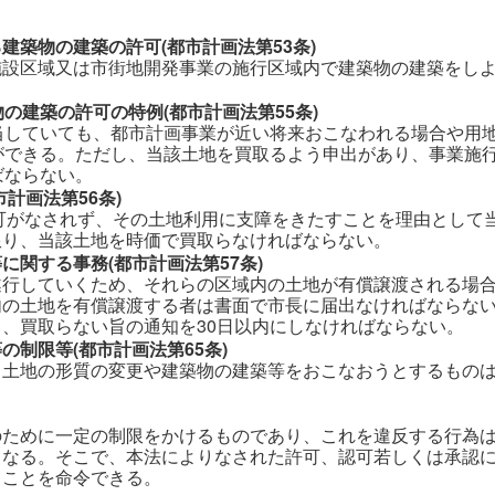
建築物の建築の許可(都市計画法第53条)
施設区域又は市街地開発事業の施行区域内で建築物の建築をし
の建築の許可の特例(都市計画法第55条)
当していても、都市計画事業が近い将来おこなわれる場合や用
ができる。ただし、当該土地を買取るよう申出があり、事業施
ばならない。
計画法第56条)
許可がなされず、その土地利用に支障をきたすことを理由として
限り、当該土地を時価で買取らなければならない。
に関する事務(都市計画法第57条)
遂行していくため、それらの区域内の土地が有償譲渡される場
内の土地を有償譲渡する者は書面で市長に届出なければならな
、買取らない旨の通知を30日以内にしなければならない。
制限等(都市計画法第65条)
、土地の形質の変更や建築物の建築等をおこなおうとするもの
のために一定の制限をかけるものであり、これを違反する行為
となる。そこで、本法によりなされた許可、認可若しくは承認
きことを命令できる。