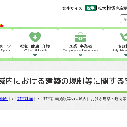
文字サイズ
標準
拡大
背景色変
文字の大きさをもとの
文字を大きくす
ポーツ
福祉･健康･介護
企業･事業者
市政
d Sports
Welfare & Health
Companies & Businesses
City Admin
域内における建築の規制等に関する
地域
] > [
都市計画
] > [ 都市計画施設等の区域内における建築の規制等