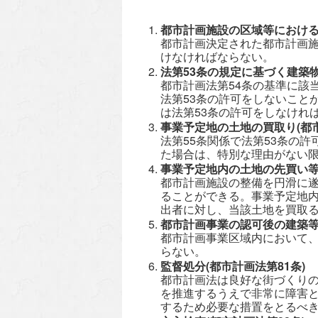
都市計画施設の区域等における
都市計画決定された都市計画
けなければならない。
法第53条の規定に基づく建築物
都市計画法第54条の基準に該
法第53条の許可をしないこと
は法第53条の許可をしなけれ
事業予定地の土地の買取り(都市
法第55条関係で法第53条の
た場合は、特別な理由がない
事業予定地内の土地の先買い等
都市計画施設の整備を円滑に
ることができる。事業予定地
出者に対し、当該土地を買取る
都市計画事業の認可後の建築等の
都市計画事業区域内において
らない。
監督処分(都市計画法第81条)
都市計画法は良好な街づくり
を推進するうえで非常に障害
するため必要な措置をとるべ