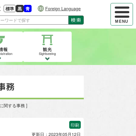
ハンバーガ
更
標準
黒
青
Foreign Language
大きさに戻す
る
背景色の変更：白
背景色の変更：黒
背景色の変更：青
検索
MENU
情報
観光
istration
Sightseeing
事務
に関する事務 ]
印刷
更新日：2023年05月12日