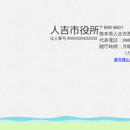
人吉市役所
〒868-8601
熊本県人吉市西
法人番号:9000020432032
代表電話：
096
開庁時間：
月
（
著作権お