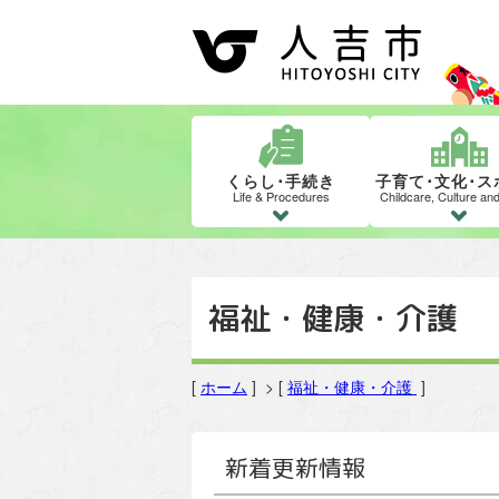
くらし･手続き
子育て･文化･ス
Life & Procedures
Childcare, Culture an
福祉・健康・介護
[
ホーム
] > [
福祉・健康・介護
]
新着更新情報