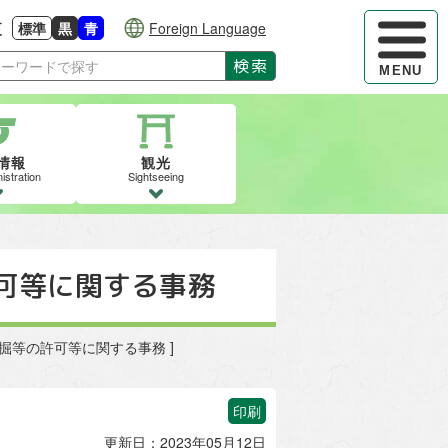
ハンバーガ
更
標準
黒
青
Foreign Language
大きさに戻す
る
背景色の変更：白
背景色の変更：黒
背景色の変更：青
検索
MENU
情報
観光
istration
Sightseeing
可等に関する事務
試掘等の許可等に関する事務 ]
印刷
更新日：2023年05月12日