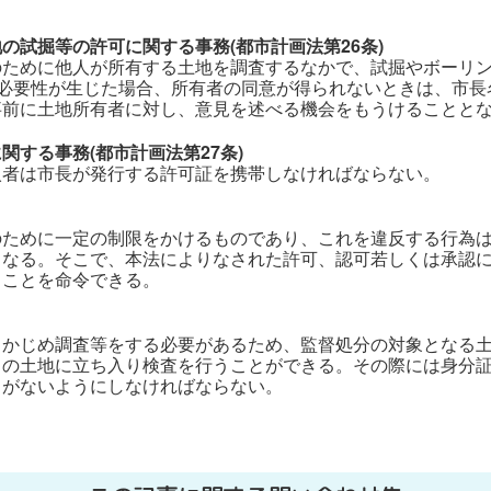
の試掘等の許可に関する事務(都市計画法第26条)
のために他人が所有する土地を調査するなかで、試掘やボーリ
の必要性が生じた場合、所有者の同意が得られないときは、市
事前に土地所有者に対し、意見を述べる機会をもうけることと
する事務(都市計画法第27条)
入者は市長が発行する許可証を携帯しなければならない。
のために一定の制限をかけるものであり、これを違反する行為
となる。そこで、本法によりなされた許可、認可若しくは承認
きことを命令できる。
らかじめ調査等をする必要があるため、監督処分の対象となる
らの土地に立ち入り検査を行うことができる。その際には身分
とがないようにしなければならない。