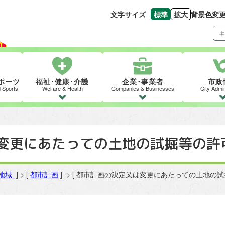
文字サイズ
標準
拡大
背景色変
文字の大きさをもとの
文字を大きくす
ポーツ
福祉･健康･介護
企業･事業者
市政
d Sports
Welfare & Health
Companies & Businesses
City Admin
変更にあたっての土地の試掘等の許
地域
] > [
都市計画
] > [ 都市計画の決定又は変更にあたっての土地の