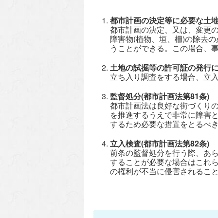
都市計画の決定等に必要な土地
都市計画の決定、又は、変更
障害物(植物、垣、柵)の除去
うことができる。この場合、
土地の試掘等の許可証の発行に関
立ち入り調査をする場合、立
監督処分(都市計画法第81条)
都市計画法は良好な街づくり
を推進するうえで非常に障害
するため必要な措置をとるべ
立入検査(都市計画法第82条)
前条の監督処分を行う際、あ
することが必要な場合はこれ
の権利が不当に侵害されるこ