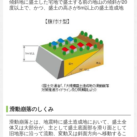
傾斜地に盛土した宅地で盛土する前の地山の傾斜が20
度以上で、かつ、盛土の高さが5m以上の盛土造成地
滑動崩落のしくみ
滑動崩落とは、地震時に盛土造成地において、盛土全
体又は大部分が、主として盛土底面部を滑り面として
旧地形に沿って流動、変動又は斜面方向へ移動するこ