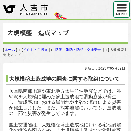
ハンバ
MENU
大規模盛土造成マップ
[
ホーム
] > [
くらし・手続き
] > [
防災・消防・防犯・交通安全
] > [ 大規模盛土
造成マップ ]
更新日：2023年05月02日
大規模盛土造成地の調査に関する取組について
兵庫県南部地震や東北地方太平洋沖地震などでは、谷
や沢を大規模に埋めた盛土造成地で滑動崩落が発生
し、造成宅地における崖崩れや土砂の流出による災害
が発生しました。また、熊本地震においても、造成地
の一部で災害が発生しています。
国土交通省は、大規模な盛土造成地における宅地耐震
化の推進を図るため、「大規模盛土造成地の滑動崩落