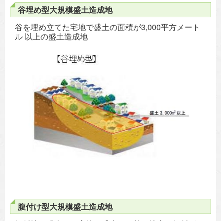
谷埋め型大規模盛土造成地
谷を埋め立てた宅地で盛土の面積が3,000平方メート
ル 以上の盛土造成地
腹付け型大規模盛土造成地